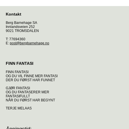
Kontakt
Berg Barnehage SA
Innlandsveien 252
9021 TROMSDALEN
T: 77694360
E:
post@bergbarnehage.no
FINN FANTASI
FINN FANTASI
OG DU VIL FINNE MER FANTASI
DER DU FØRST HAR FUNNET
GJØR FANTASI
OG DU FANTASERER MER
FANTASIFULLT
NÅR DU FØRST HAR BEGYNT
TERJE MELAAS
Åpningstid: